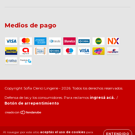
Medios de pago
Copyright Sofia Clerici Lingerie - 2026. Todos los derechos reservados.
Defensa de las y los consumidores. Para reclamos
ingresá acá.
/
Botón de arrepentimiento
Al navegar por este sitio
aceptás el uso de cookies
para
ENTENDIDO