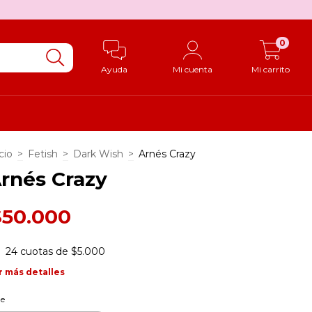
0
Ayuda
Mi cuenta
Mi carrito
cio
>
Fetish
>
Dark Wish
>
Arnés Crazy
rnés Crazy
$50.000
24
cuotas de
$5.000
r más detalles
le