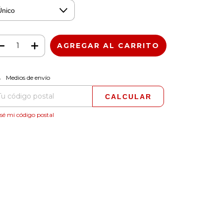
CAMBIAR CP
regas para el CP:
Medios de envío
CALCULAR
sé mi código postal