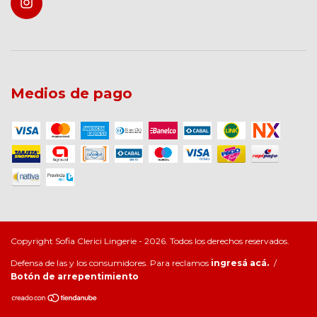
Medios de pago
Copyright Sofia Clerici Lingerie - 2026. Todos los derechos reservados.
Defensa de las y los consumidores. Para reclamos
ingresá acá.
/
Botón de arrepentimiento