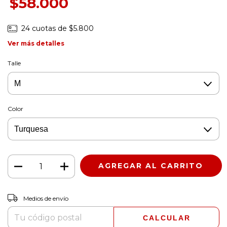
$58.000
24
cuotas de
$5.800
Ver más detalles
Talle
Color
CAMBIAR CP
Entregas para el CP:
Medios de envío
CALCULAR